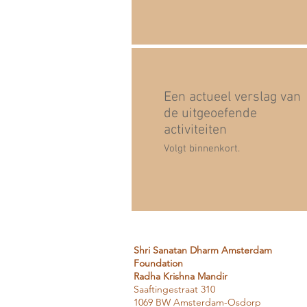
Een actueel verslag van
de uitgeoefende
activiteiten
Volgt binnenkort.
Shri Sanatan Dharm Amsterdam
Foundation
Radha Krishna Mandir
Saaftingestraat 310
1069 BW Amsterdam-Osdorp