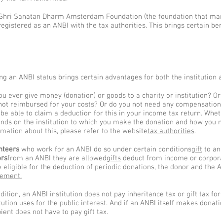
Shri Sanatan Dharm Amsterdam Foundation (the foundation that ma
registered as an ANBI with the tax authorities. This brings certain ben
ng an ANBI status brings certain advantages for both the institution
ou ever give money (donation) or goods to a charity or institution? O
not reimbursed for your costs? Or do you not need any compensatio
be able to claim a deduction for this in your income tax return. Wh
nds on the institution to which you make the donation and how you
rmation about this, please refer to the website
tax authorities
.
nteers
who work for an ANBI do so under certain conditions
gift
to an
rs
from an ANBI they are allowed
gifts
deduct from income or corpora
e eligible for the deduction of periodic donations, the donor and the 
ement.
ddition, an ANBI institution does not pay inheritance tax or gift tax f
itution uses for the public interest. And if an ANBI itself makes donati
pient does not have to pay gift tax.