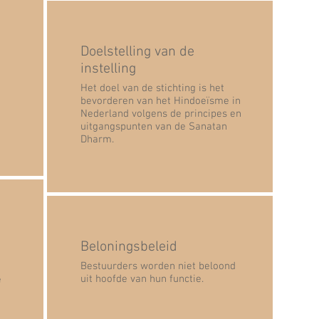
Doelstelling van de
instelling
Het doel van de stichting is het
bevorderen van het Hindoeïsme in
Nederland volgens de principes en
uitgangspunten van de Sanatan
Dharm.
Beloningsbeleid
Bestuurders worden niet beloond
uit hoofde van hun functie.
e