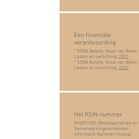
Een financiële
verantwoording
* SSDA Balans, Staat van Baten
Lasten en toelichting:
2021
* SSDA Balans, Staat van Baten
Lasten en toelichting:
2022
Het RSIN nummer
816051082 (Rechtspersonen en
Samenwerkingsverbanden
Informatie Nummer)/fiscaal