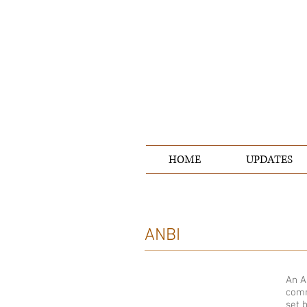
HOME
UPDATES
ANBI
An A
comm
set 