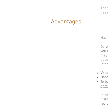
The 
has 
Advantages
Havi
Do y
you 
may 
depe
info
Volu
Dono
To b
agre
In a
inst
reci