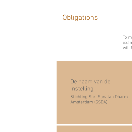
Obligations
To m
exam
will
De naam van de
instelling
Stichting Shri Sanatan Dharm
Amsterdam (SSDA)