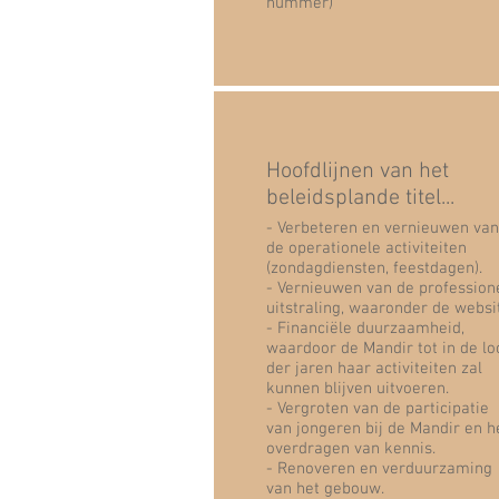
nummer)
Hoofdlijnen van het
beleidsplande titel...
- Verbeteren en vernieuwen van
de operationele activiteiten
(zondagdiensten, feestdagen).
- Vernieuwen van de profession
uitstraling, waaronder de websi
- Financiële duurzaamheid,
waardoor de Mandir tot in de lo
der jaren haar activiteiten zal
kunnen blijven uitvoeren.
- Vergroten van de participatie
van jongeren bij de Mandir en h
overdragen van kennis.
- Renoveren en verduurzaming
van het gebouw.