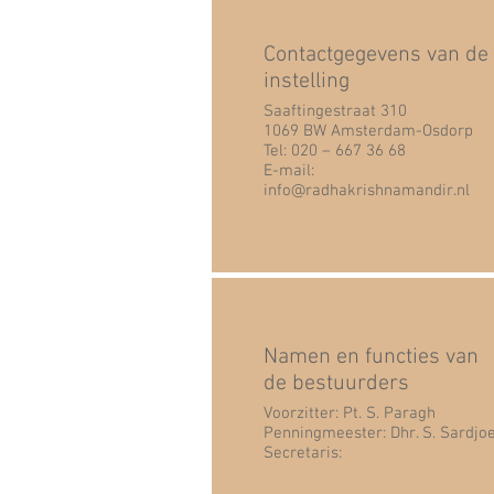
Contactgegevens van de
instelling
Saaftingestraat 310
1069 BW Amsterdam-Osdorp
Tel: 020 – 667 36 68
E-mail:
info@radhakrishnamandir.nl
Namen en functies van
de bestuurders
Voorzitter: Pt. S. Paragh
Penningmeester: Dhr. S. Sardjo
Secretaris: