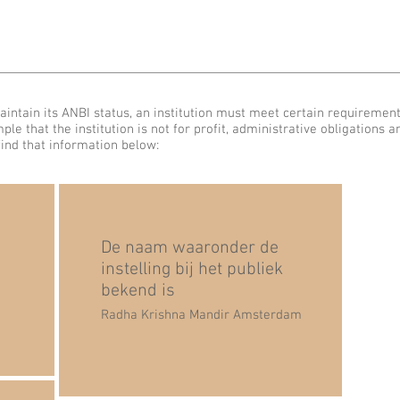
aintain its ANBI status, an institution must meet certain requiremen
ple that the institution is not for profit, administrative obligations a
 find that information below:
De naam waaronder de
instelling bij het publiek
bekend is
Radha Krishna Mandir Amsterdam