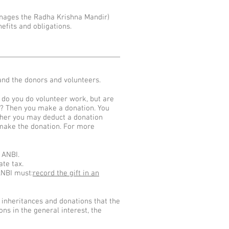
nages the Radha Krishna Mandir)
efits and obligations.
 and the donors and volunteers.
r do you do volunteer work, but are
n? Then you make a donation. You
ether you may deduct a donation
 make the donation. For more
 ANBI.
te tax.
ANBI must:
record the gift in an
or inheritances and donations that the
ons in the general interest, the